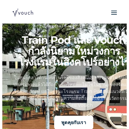
เปลี่ยนตู้รถไฟ MRT ให้เป็นโรงแรม
Train Pod และ Vouch
กำลังนิยามใหม่วงการ
โรงแรมในสิงคโปร์อย่างไ
ในศูนย์กลางด้านเทคโนโลยีของสิงคโปร์ ขบวนรถไฟ MRT 
ปลดระวางแล้วได้ถือกำเนิดใหม่ — ไม่ใช่ในฐานะของจัดแ
ในพิพิธภัณฑ์ แต่ในฐานะโรงแรม Train Pod คือแนวคิดให
ของที่พักขนาดเล็กที่ผสานความคิดถึงอดีตเข้ากับนวัตกรรม 
เคลื่อนโดย Vouch
พูดคุยกับเรา