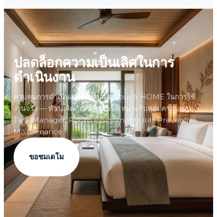
ปลดล็อกความเป็นเลิศในการ
ดำเนินงาน
ควบคุมการดำเนินงานของคุณ ดู Vouch HOME ในการใช้
งานจริง — ทัวร์ผลิตภัณฑ์ที่ปรับให้เหมาะกับคุณ ครอบคลุม
Task Manager, Room Assignments และ Preventive
Maintenance
ขอชมเดโม