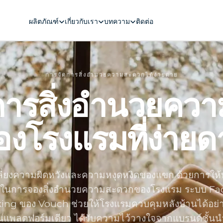
ผลิตภัณฑ์
เกี่ยวกับเรา
บทความ
ติดต่อ
การจัดการสิ่งอำนวยความสะดวกได้ง่ายดาย
การสิ่งอำนวยคว
องโรงแรมที่ง่ายด
ลี่ยงความผิดหวังและความหงุดหงิดของแขก ด้วยการให้
ในการจองสิ่งอำนวยความสะดวกของโรงแรม ระบบ Faci
ing ของ Vouch ช่วยให้โรงแรมควบคุมหลังบ้านได้อย่
นแพลตฟอร์มเดียว ได้รับความไว้วางใจจากแบรนด์ชั้น