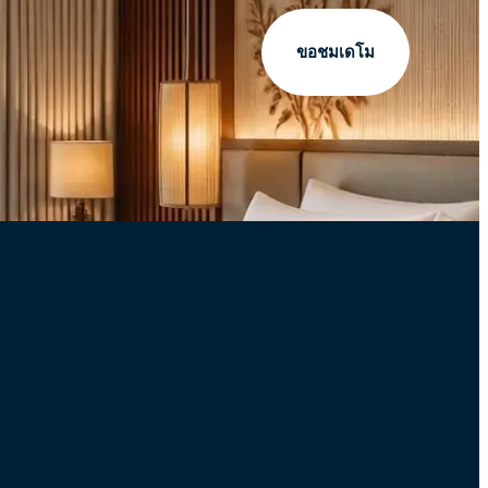
ขอชมเดโม