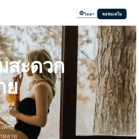
ขอชมเดโม
ไทย
ามสะดวก
าย
บริการ
lities
างครบ
นำหลาย