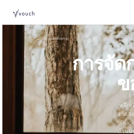
←
All solutions
การจัด
ข
หลีกเ
ตนเอง
Book
ถ้วนบ