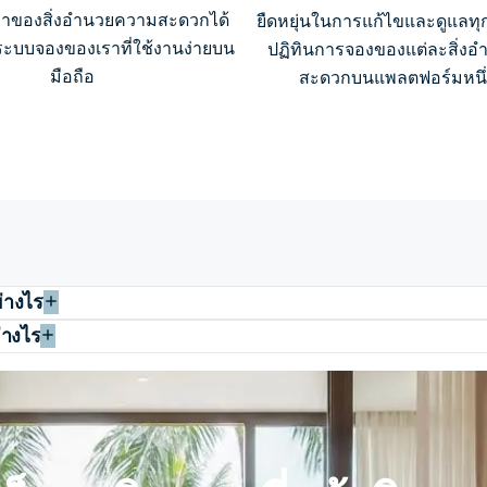
ลาของสิ่งอำนวยความสะดวกได้
ยืดหยุ่นในการแก้ไขและดูแลท
ะบบจองของเราที่ใช้งานง่ายบน
ปฏิทินการจองของแต่ละสิ่ง
มือถือ
สะดวกบนแพลตฟอร์มหนึ่ง
่างไร
่างไร