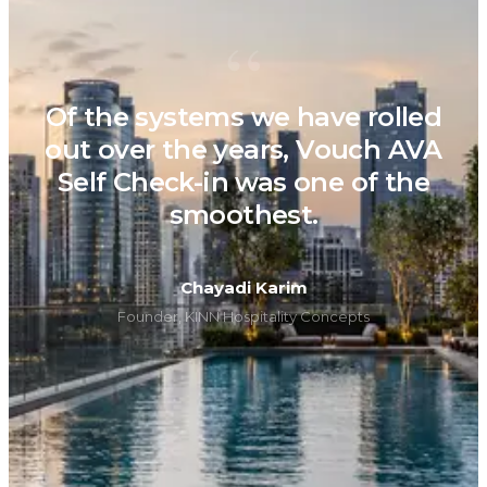
“
Of the systems we have rolled
out over the years, Vouch AVA
Self Check-in was one of the
smoothest.
Chayadi Karim
Founder, KINN Hospitality Concepts